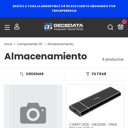
ENVÍOS A TODA LA ARGENTINA | %5 DE DESCUENTO ABONANDO POR
TRASNFERENCIA
0
Inicio
>
Componentes PC
>
Almacenamiento
Almacenamiento
6 productos
ORDENAR
FILTRAR
CARRY DISK -HIKSEME- PARA