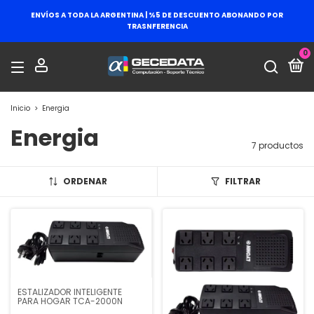
ENVÍOS A TODA LA ARGENTINA | %5 DE DESCUENTO ABONANDO POR
TRASNFERENCIA
0
Inicio
>
Energia
Energia
7 productos
ORDENAR
FILTRAR
ESTALIZADOR INTELIGENTE
PARA HOGAR TCA-2000N